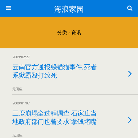
海浪家园
分类 ›
资讯
2009/02/27
云南官方通报躲猫猫事件, 死者
系狱霸殴打致死
无回应
2009/01/07
三鹿崩塌全过程调查, 石家庄当
地政府部门也曾要求“拿钱堵嘴”
无回应