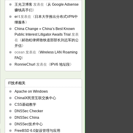
王光卫博客
发表在《
从 Google Adsense
赚钱高手们
》
er t
发表在《
日本大学推出分布式VPN中
继服务
》
China Change » China’s Best Known
Public Interest Litigator Awaits Trial
发表
在《
郝劲松律师致铁道部部长刘志军的公
开信
》
ocean
发表在《
Wireless LAN Roaming
FAQ
》
RonnieChurl
发表在《
IPV6 地址段
》
IT技术相关
Apache on Windows
ChinaIX民营互联交换中心
CSS基础教学
DNSSec Checker
DNSSec China
DNSSec技术中心
FreeBSD 6.0架设管理与应用