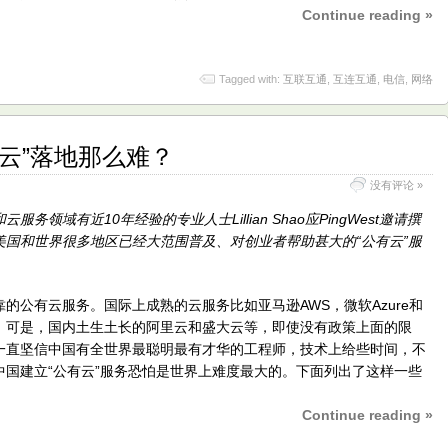
Continue reading »
Tagged with:
互联互通
,
互连互通
,
电信
,
网络
云”落地那么难？
没有评论 »
领域有近10年经验的专业人士Lillian Shao应PingWest邀请撰
国和世界很多地区已经大范围普及、对创业者帮助甚大的“公有云”服
的公有云服务。国际上成熟的云服务比如亚马逊AWS，微软Azure和
加难，可是，国内土生土长的阿里云和盛大云等，即使没有政策上面的限
一直坚信中国有全世界最聪明最有才华的工程师，技术上给些时间，不
国建立“公有云”服务恐怕是世界上难度最大的。下面列出了这样一些
Continue reading »