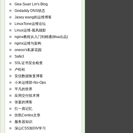
Gea-Suan Lin's Blog
Godaddy DNS状态
Jasey wang的运维博客
LinuxTone运维论坛
Linux运维-孤风颠影
nginx教程从入门到精通(ttlsa出品)
nginx运维与架构
oneoo's私家花园
Safe3
SSL证书安全检查
卢松松
安信数据恢复博客
小米运维部-No-Ops
平凡的世界
应用交付技术博
张宴的博客
扛一肩记忆
扶凯Centos文章
服务器知识
深山CSS加DIV学习