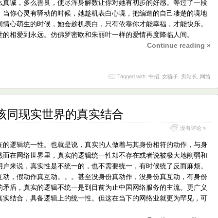
么真诚，多么善良，使尽浑身解数让你对她有初步的好感。等过了一段
，当你心灵有驿动的时候，她趁机表白心境，把编造的自己凄楚的境地
同情心萌生的时候，她会趁机表白，只有依靠你才能幸福，才能快乐。
世的相爱到永远。仿佛罗密欧和朱丽叶一样的爱情再度降临人间。
Continue reading »
Tagged with:
中招
,
女骗子
,
男站长
,
网络
该同现实世界的真实结合
没有评论 »
在的逻辑统一性。也就是说，真实的人做着与其身份相符的动作，与身
然而在网络世界里，真实的逻辑统一性却不存在或者说被极大地削弱和
用户来说，真实性是不统一的，也不需要统一，有时候统了反而麻烦。
互动，假动作真互动。。。甚至没身份真动作，没身份真互动，有身份
的矛盾，真实的逻辑不统一是到目前为止中国网络服务的主流。更广义
真实结合，具备逻辑上的统一性。但这在当下的网络业就更为罕见，可