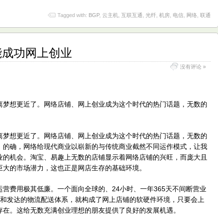
Tagged with:
BGP
,
云主机
,
互联互通
,
光纤
,
机房
,
电信
,
网络
,
联通
能成功网上创业
没有评论 »
离梦想更近了。网络店铺、网上创业成为这个时代的热门话题，无数的
。
离梦想更近了。网络店铺、网上创业成为这个时代的热门话题，无数的
。的确，网络给现代商业以崭新的与传统商业截然不同运作模式，让我
业的机会。淘宝、易趣上无数的店铺显示着网络店铺的兴旺，而庞大且
巨大的市场潜力，这也正是网店生存的基础环境。
营费用极其低廉。一个面向全球的、24小时、一年365天不间断营业
式和发达的物流配送体系，就构成了网上店铺的软硬件环境，只要会上
存在。这给无数充满创业理想的朋友提供了良好的发展机遇。