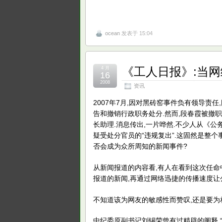
ocean
发表于 15:04
《工人日报》:当
4 月
16
2008
资讯
2007年7月,因对黑砖窑事件负有领导
告和撤销行政职务处分.然而,段春霞被撤
长助理.消息传出,一片哗然.不少人从《
疑受处分官员的“违规复出”.这固然是整个
否会成为众所周知的新闻事件?
从新闻报道的内容看,有人在看到这次任命
报道的新闻,再通过网络迅捷的传播速度让
不知道该为网友的敏感性而赞叹,还是要为
中纪委原副书记刘锡荣曾有过精辟的阐释,