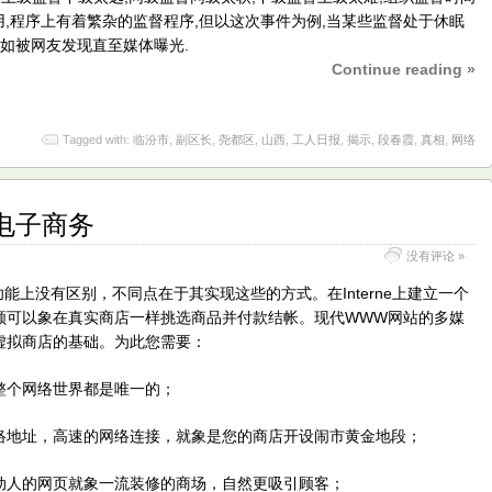
用,程序上有着繁杂的监督程序,但以这次事件为例,当某些监督处于休眠
比如被网友发现直至媒体曝光.
Continue reading »
Tagged with:
临汾市
,
副区长
,
尧都区
,
山西
,
工人日报
,
揭示
,
段春霞
,
真相
,
网络
电子商务
没有评论 »
上没有区别，不同点在于其实现这些的方式。在Interne上建立一个
顾可以象在真实商店一样挑选商品并付款结帐。现代WWW网站的多媒
虚拟商店的基础。为此您需要：
个网络世界都是唯一的；
地址，高速的网络连接，就象是您的商店开设闹市黄金地段；
人的网页就象一流装修的商场，自然更吸引顾客；