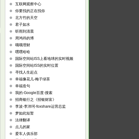
互联网观察中心
你要找的正在找你
北方竹的天空
君子如水
听雨到清晨
周鸿祎的博
哦哦理财
嘿嘿哈哈
国际空间站ISS上看地球的实时视频
国际空间站ISS的实时位置
寻找人生起点
幸福像花儿-梅子绿茶
幸福造句
我的-Google百度-搜索
招商银行之《招银财富》
李波-李沛珂-foxshare运营总监
梦如此短暂
法律翻译
点儿的家
爱车人俱乐部