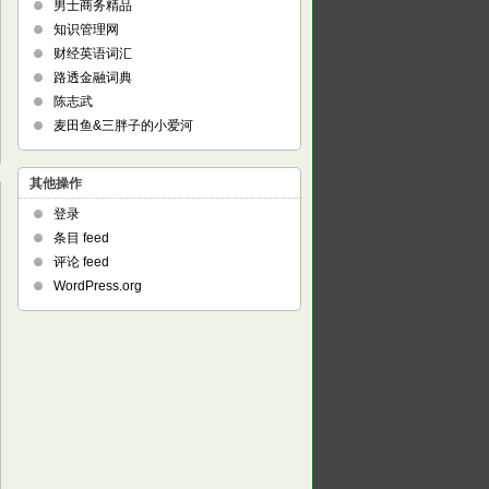
男士商务精品
知识管理网
财经英语词汇
路透金融词典
陈志武
麦田鱼&三胖子的小爱河
其他操作
登录
条目 feed
评论 feed
WordPress.org