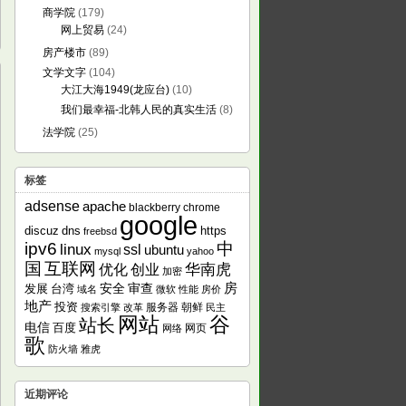
商学院
(179)
网上贸易
(24)
房产楼市
(89)
文学文字
(104)
大江大海1949(龙应台)
(10)
我们最幸福-北韩人民的真实生活
(8)
法学院
(25)
标签
adsense
apache
blackberry
chrome
google
discuz
dns
https
freebsd
ipv6
中
linux
ssl
ubuntu
mysql
yahoo
国
互联网
华南虎
优化
创业
加密
房
发展
安全
审查
台湾
域名
微软
性能
房价
地产
投资
服务器
朝鲜
搜索引擎
改革
民主
网站
谷
站长
电信
百度
网页
网络
歌
防火墙
雅虎
近期评论