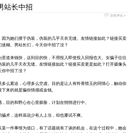
男站长中招
没有评论 »
，因为她们擅于伪装，伪装的几乎天衣无缝。友情链接如此？链接买卖
们迷糊。男站长们，今天你中招了没？
为歪道来钱快，达到目的快，不用投入即使投入回报也大。女骗子往往
伪装的几乎天衣无缝。友情链接如此？链接买卖更是如此？打开摄像头
天你中招了没？
活多么紧迫，心理多么空虚。目的是让人有怜香惜玉的同情心，触动你
接下来的就是骗你情感或金钱。
感，目的和野心在心里膨胀，计划在悄悄进行中。
的骗术，这样虽说少有人上当，却也屡试不爽。
以某一件事情为借口，有了话题就有了谈的机会，在这个过程中，她会