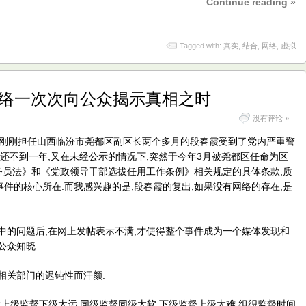
Continue reading »
Tagged with:
真实
,
结合
,
网络
,
虚拟
网络一次次向公众揭示真相之时
没有评论 »
责任,刚刚担任山西临汾市尧都区副区长两个多月的段春霞受到了党内严重警
职还不到一年,又在未经公示的情况下,突然于今年3月被尧都区任命为区
公务员法》和《党政领导干部选拔任用工作条例》相关规定的具体条款,质
事件的核心所在.而我感兴趣的是,段春霞的复出,如果没有网络的存在,是
中的问题后,在网上发帖表示不满,才使得整个事件成为一个媒体发现和
公众知晓.
相关部门的迟钝性而汗颜.
“上级监督下级太远,同级监督同级太软,下级监督上级太难,组织监督时间