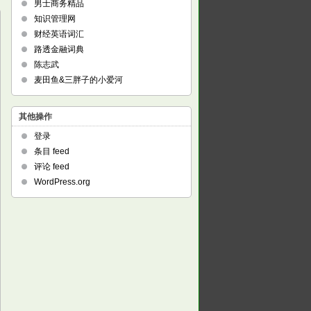
男士商务精品
知识管理网
财经英语词汇
路透金融词典
陈志武
麦田鱼&三胖子的小爱河
其他操作
登录
条目 feed
评论 feed
WordPress.org