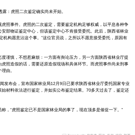
透露：虎照二次鉴定确实尚未开始。
虎照事件。虎照的二次鉴定，需要鉴定机构足够权威，以平息各种争
公安部物证鉴定中心，但该鉴定中心不肯接受委托。此后，陕西省林业
定机构愿意沾这个事。”这位官员说，之所以不愿意接受委托，原因有
度谨慎，不想惹麻烦：一方面有舆论压力，另一方面陕西省林业厅提
为虎照造假的话，需要还原造假现场和具体环节。而虎照事件尚未刑事
个理由。
新闻发布会，宣布国家林业局12月9日已要求陕西省林业厅委托国家专业
原始材料依法进行鉴定，并如实公布鉴定结果。70多天过去了，鉴定还
，“虎照鉴定已不是国家林业局的事了，现在顶多是催促一下。”