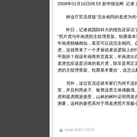
2008年01月16日08:59 新华报业网 记者
林业厅官员质疑“完全相同的老虎为何年画
昨日，记者就国防科大的报告还采访了
“照片虎与年画虎的主纹理骨架、轮廓基本
年画虎精确相似，甚至可以说完全相同。
虎，这就带来了一个矛盾或者说逻辑上的
平面的？假设年画商所言真实，年画虎出
老虎也应该是活体的底片虎，除非是周正
虎的主纹理骨架、轮廓基本重合’，这怎
另外，这位官员还就专家们为何不选择
里，并且利用桌子、板凳这类立体感极强
虎和挺虎两派接受，山林的树叶证明周老虎
测量，这样的参照系对于周老虎照片里极
ocean
发表于 09:50