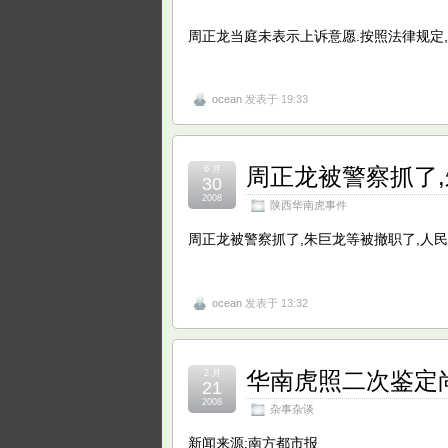
周正龙当庭未表示上诉意愿.按照法律规定,
ocean
发表于 19:33
周正龙被警察抓了,
6 月
30
2008
陕西华南虎事件
周正龙被警察抓了,朱巨龙等被撤职了,人民满
ocean
发表于 13:32
华南虎照二次鉴定
2 月
21
2008
杂事杂谈
新闻来源:南方都市报