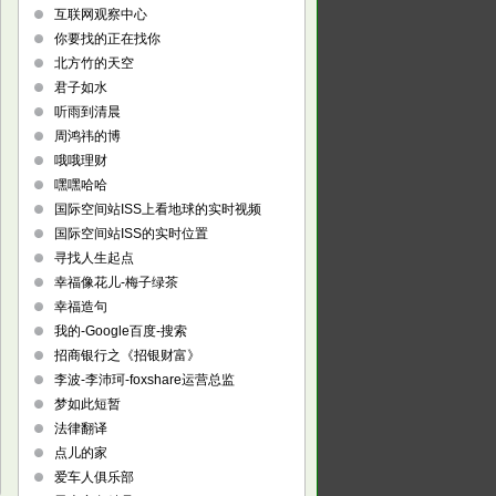
互联网观察中心
你要找的正在找你
北方竹的天空
君子如水
听雨到清晨
周鸿祎的博
哦哦理财
嘿嘿哈哈
国际空间站ISS上看地球的实时视频
国际空间站ISS的实时位置
寻找人生起点
幸福像花儿-梅子绿茶
幸福造句
我的-Google百度-搜索
招商银行之《招银财富》
李波-李沛珂-foxshare运营总监
梦如此短暂
法律翻译
点儿的家
爱车人俱乐部