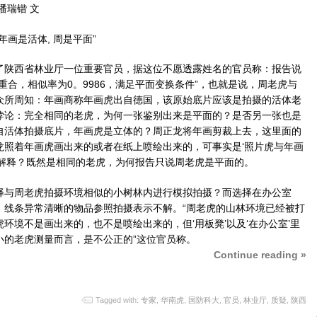
 潘瑞锴 文
是活体, 周是平面”
陕西省林业厅一位重要官员，据这位不愿透露姓名的官员称：报告说
重合，相似率为0。9986，满足平面变换条件”，也就是说，周老虎与
众所周知：年画商称年画虎出自德国，该原始底片应该是拍摄的活体老
悖论：完全相同的老虎，为何一张鉴别出来是平面的？是否另一张也是
自活体拍摄底片，年画虎是立体的？周正龙将年画剪裁上去，这里面的
龙照着年画虎画出来的或者在纸上喷绘出来的，可事实是‘照片虎与年画
么解释？既然是相同的老虎，为何报告只说周老虎是平面的。
与周老虎拍摄环境相似的小树林内进行模拟拍摄？而选择在办公室
、线条异常清晰的物品参照拍摄表示不解。“周老虎的山林环境已经被打
环境不是画出来的，也不是喷绘出来的，但‘用板凳’以及‘在办公室’里
小的老虎测量而言，是不公正的”这位官员称。
Continue reading »
Tagged with:
专家
,
华南虎
,
国防科大
,
官员
,
林业厅
,
质疑
,
陕西