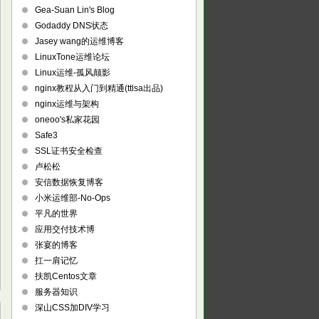
Gea-Suan Lin's Blog
Godaddy DNS状态
Jasey wang的运维博客
LinuxTone运维论坛
Linux运维-孤风颠影
nginx教程从入门到精通(ttlsa出品)
nginx运维与架构
oneoo's私家花园
Safe3
SSL证书安全检查
卢松松
安信数据恢复博客
小米运维部-No-Ops
平凡的世界
应用交付技术博
张宴的博客
扛一肩记忆
扶凯Centos文章
服务器知识
深山CSS加DIV学习