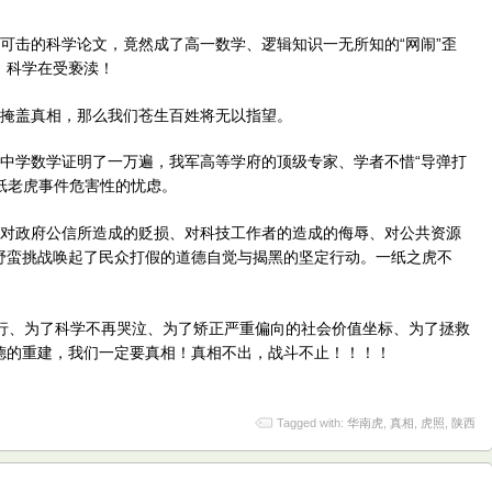
可击的科学论文，竟然成了高一数学、逻辑知识一无所知的“网闹”歪
，科学在受亵渎！
以掩盖真相，那么我们苍生百姓将无以指望。
和中学数学证明了一万遍，我军高等学府的顶级专家、学者不惜“导弹打
对纸老虎事件危害性的忧虑。
、对政府公信所造成的贬损、对科技工作者的造成的侮辱、对公共资源
野蛮挑战唤起了民众打假的道德自觉与揭黑的坚定行动。一纸之虎不
横行、为了科学不再哭泣、为了矫正严重偏向的社会价值坐标、为了拯救
德的重建，我们一定要真相！真相不出，战斗不止！！！！
Tagged with:
华南虎
,
真相
,
虎照
,
陕西