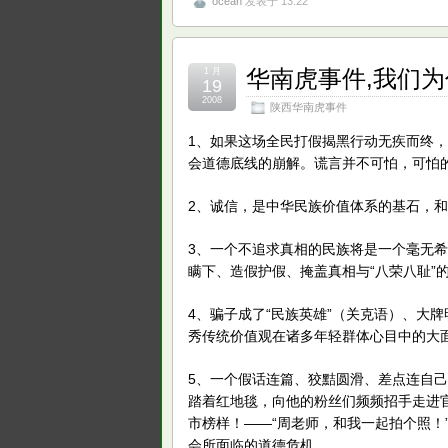
ocean
发表于 13:22
华南虎事件,我们
1 月
19
2008
陕西华南虎事件
1、如果这场全民打假揭黑行动无疾而终，
会道德底线的崩解。谎言并不可怕，可怕
2、诚信，是中华民族价值体系的基石，
3、一个不追求真相的民族将是一个毫无
瞒下、造假护假、掩盖真相与“八荣八耻”
4、骗子成了“民族英雄”（关克语）、大牌
秀传统价值观在诸多年轻群体心目中的大
5、一个假话连篇、狡黠圆滑、差点连自
踏着红地毯，向他的粉丝们频频招手走进官方
市榜样！——“周老师，和我一起拍个照！
会所面临的道德危机。