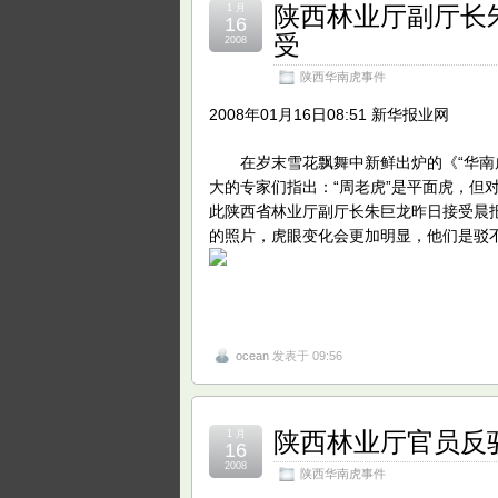
陕西林业厅副厅长
1 月
16
受
2008
陕西华南虎事件
2008年01月16日08:51 新华报业网
在岁末雪花飘舞中新鲜出炉的《“华南虎
大的专家们指出：“周老虎”是平面虎，但
此陕西省林业厅副厅长朱巨龙昨日接受晨
的照片，虎眼变化会更加明显，他们是驳不
ocean
发表于 09:56
陕西林业厅官员反
1 月
16
2008
陕西华南虎事件