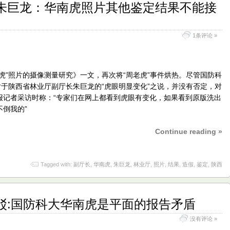
朱巨龙：华南虎照片其他鉴定结果不能接
1条评论 »
”照片的摄像测量研究》一文，再次将“周老虎”事件烘热。尽管国防科
对于陕西省林业厅副厅长朱巨龙的“虎眼明显变化”之说，并没有否定，对
报记者采访时称：“专家们在网上都看到虎眼有变化，如果看到原版洗出
倒我的”
Continue reading »
Tagged with:
副厅长
,
华南虎
,
朱巨龙
,
林业厅
,
照片
,
结果
,
造假
,
鉴定
,
陕西
驳:国防科大华南虎是平面的报告矛盾
没有评论 »