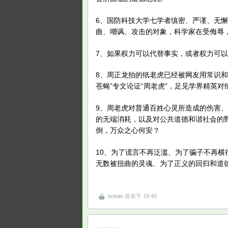
6、国防科技大学七学者缜密、严谨、无懈
曲、嘲讽、攻击的对象，科学家在受侮辱
7、如果权力可以代替事实，或者权力可
8、周正龙拍的纸老虎已经被网友用常识
苍蝇”专文论证“周老虎”，足见学界精英
9、周老虎对普通百姓心灵所造成的伤害
的无端消耗，以及对公共道德和谐社会的
倒，万众之心何安？
10、为了谎言不再泛滥、为了骗子不再
无数被扭曲的灵魂、为了正义的回归和道
ocean
发表于 19:45