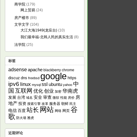
商学院
(179)
网上贸易
(24)
房产楼市
(89)
文学文字
(104)
大江大海1949(龙应台)
(10)
我们最幸福-北韩人民的真实生活
(8)
法学院
(25)
标签
adsense
apache
blackberry
chrome
google
discuz
dns
https
freebsd
ipv6
中
linux
ssl
ubuntu
mysql
yahoo
国
互联网
华南虎
优化
创业
加密
房
发展
安全
审查
台湾
域名
微软
性能
房价
地产
投资
服务器
朝鲜
搜索引擎
改革
民主
网站
谷
站长
电信
百度
网页
网络
歌
防火墙
雅虎
近期评论