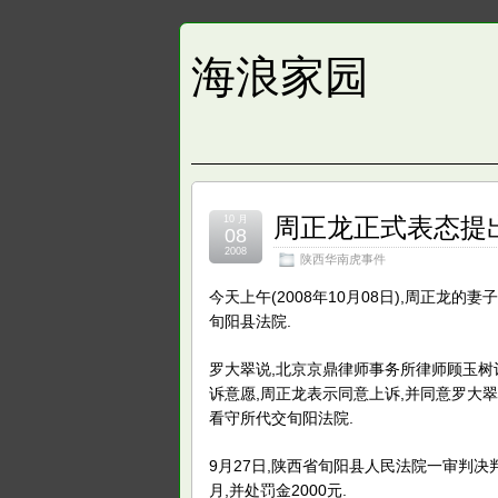
海浪家园
周正龙正式表态提
10 月
08
2008
陕西华南虎事件
今天上午(2008年10月08日),周正
旬阳县法院.
罗大翠说,北京京鼎律师事务所律师顾玉树
诉意愿,周正龙表示同意上诉,并同意罗大
看守所代交旬阳法院.
9月27日,陕西省旬阳县人民法院一审判决
月,并处罚金2000元.