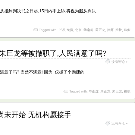
从接到判决书之日起,15日内不上诉,将视为服从判决.
Tagged with:
上诉
,
免费
,
北京
,
华南虎
,
周正龙
,
律师
,
辩护
,
造假
朱巨龙等被撤职了,人民满意了吗?
没有评论 »
意了吗? 当然不满意! 因为: 仅抓了个跑腿的.
Tagged with:
华南虎
,
周正龙
,
朱巨龙
,
被抓
尚未开始 无机构愿接手
没有评论 »