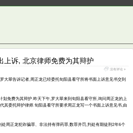
出上诉, 北京律师免费为其辩护
没有评论 »
龙的妻子罗大翠告诉记者,周正龙已经委托旬阳县看守所将书面上诉意见书交到
计划免费为其辩护.昨天下午,罗大翠来到旬阳县看守所,询问周正龙的上
翠代其委托辩护律师.旬阳县看守所要求周正龙写一个书面上诉意见书,由
判处周正龙犯诈骗罪、非法持有弹药罪,数罪并罚,判处有期徒刑2年6个