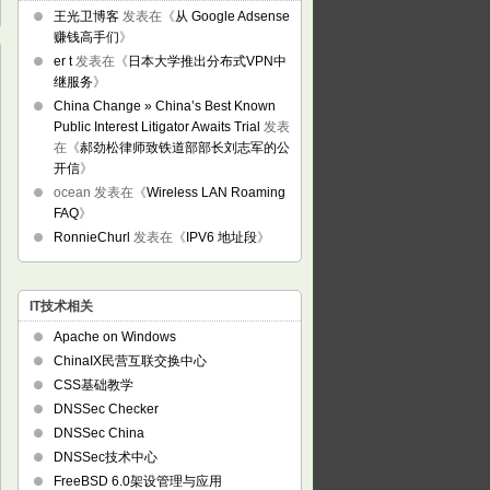
王光卫博客
发表在《
从 Google Adsense
赚钱高手们
》
er t
发表在《
日本大学推出分布式VPN中
继服务
》
China Change » China’s Best Known
Public Interest Litigator Awaits Trial
发表
在《
郝劲松律师致铁道部部长刘志军的公
开信
》
ocean
发表在《
Wireless LAN Roaming
FAQ
》
RonnieChurl
发表在《
IPV6 地址段
》
IT技术相关
Apache on Windows
ChinaIX民营互联交换中心
CSS基础教学
DNSSec Checker
DNSSec China
DNSSec技术中心
FreeBSD 6.0架设管理与应用