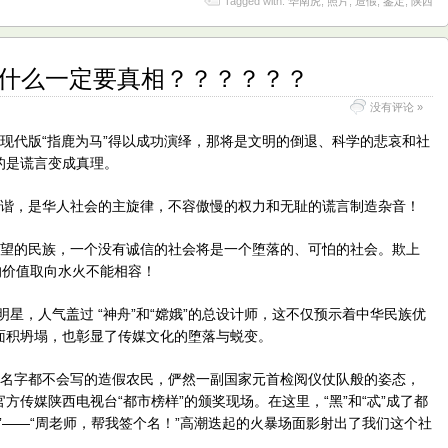
Tagged with:
华南虎
,
照片
,
造假
,
鉴定
,
陕西
为什么一定要真相？？？？？？
没有评论 »
现代版“指鹿为马”得以成功演绎，那将是文明的倒退、科学的悲哀和社
的是谎言变成真理。
和谐，是华人社会的主旋律，不容傲慢的权力和无耻的谎言制造杂音！
希望的民族，一个没有诚信的社会将是一个堕落的、可怕的社会。欺上
的价值取向水火不能相容！
明星，人气盖过 “神舟”和“嫦娥”的总设计师，这不仅预示着中华民族优
面积坍塌，也彰显了传媒文化的堕落与蜕变。
己名字都不会写的造假农民，俨然一副国家元首检阅仪仗队般的姿态，
传媒陕西电视台“都市榜样”的颁奖现场。在这里，“黑”和“忒”成了都
”——“周老师，帮我签个名！”高潮迭起的火暴场面影射出了我们这个社