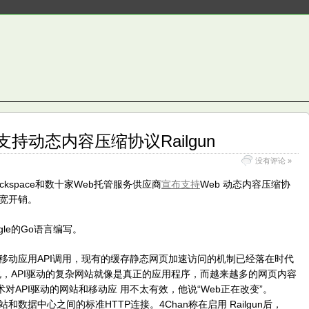
持动态内容压缩协议Railgun
没有评论 »
es、Rackspace和数十家Web托管服务供应商
宣布支持
Web 动态内容压缩协
带宽开销。
gle的Go语言编写。
和移动应用API调用，现有的缓存静态网页加速访问的机制已经落在时代
w Prince说，API驱动的复杂网站就像是真正的应用程序，而越来越多的网页内容
对API驱动的网站和移动应 用不太有效，他说“Web正在改变”。
站和数据中心之间的标准HTTP连接。4Chan称在启用 Railgun后，