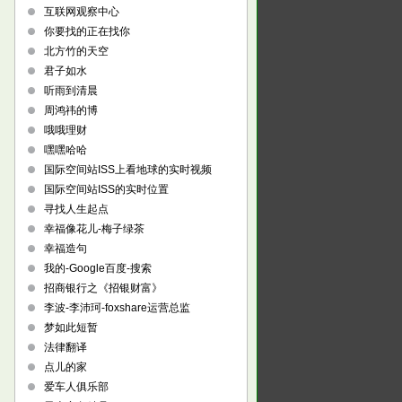
互联网观察中心
你要找的正在找你
北方竹的天空
君子如水
听雨到清晨
周鸿祎的博
哦哦理财
嘿嘿哈哈
国际空间站ISS上看地球的实时视频
国际空间站ISS的实时位置
寻找人生起点
幸福像花儿-梅子绿茶
幸福造句
我的-Google百度-搜索
招商银行之《招银财富》
李波-李沛珂-foxshare运营总监
梦如此短暂
法律翻译
点儿的家
爱车人俱乐部