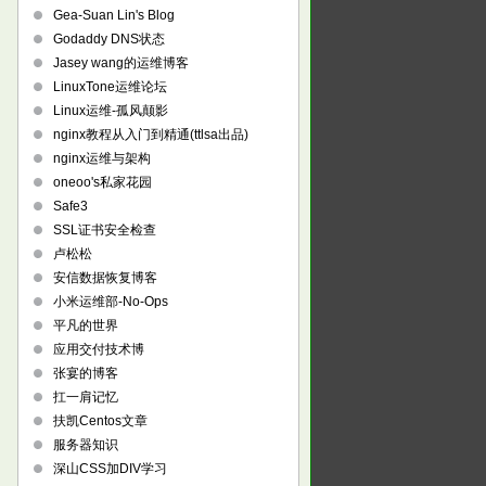
Gea-Suan Lin's Blog
Godaddy DNS状态
Jasey wang的运维博客
LinuxTone运维论坛
Linux运维-孤风颠影
nginx教程从入门到精通(ttlsa出品)
nginx运维与架构
oneoo's私家花园
Safe3
SSL证书安全检查
卢松松
安信数据恢复博客
小米运维部-No-Ops
平凡的世界
应用交付技术博
张宴的博客
扛一肩记忆
扶凯Centos文章
服务器知识
深山CSS加DIV学习