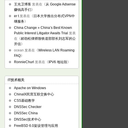
王光卫博客
发表在《
从 Google Adsense
赚钱高手们
》
er t
发表在《
日本大学推出分布式VPN中
继服务
》
China Change » China’s Best Known
Public Interest Litigator Awaits Trial
发表
在《
郝劲松律师致铁道部部长刘志军的公
开信
》
ocean
发表在《
Wireless LAN Roaming
FAQ
》
RonnieChurl
发表在《
IPV6 地址段
》
IT技术相关
Apache on Windows
ChinaIX民营互联交换中心
CSS基础教学
DNSSec Checker
DNSSec China
DNSSec技术中心
FreeBSD 6.0架设管理与应用