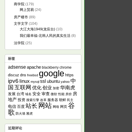
商学院
(179)
网上贸易
(24)
房产楼市
(89)
文学文字
(104)
大江大海1949(龙应台)
(10)
我们最幸福-北韩人民的真实生活
(8)
法学院
(25)
标签
adsense
apache
blackberry
chrome
google
discuz
dns
https
freebsd
ipv6
中
linux
ssl
ubuntu
mysql
yahoo
国
互联网
华南虎
优化
创业
加密
房
发展
安全
审查
台湾
域名
微软
性能
房价
地产
投资
服务器
朝鲜
搜索引擎
改革
民主
网站
谷
站长
电信
百度
网页
网络
歌
防火墙
雅虎
近期评论