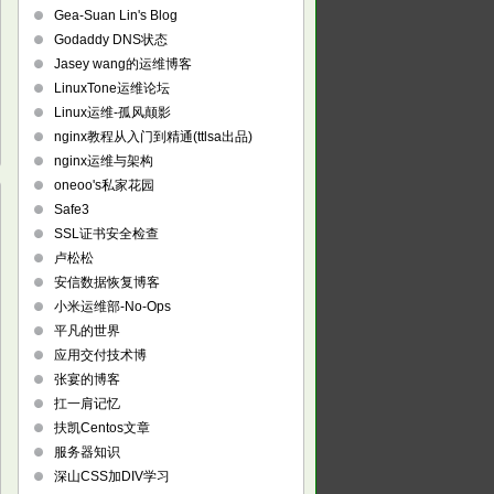
Gea-Suan Lin's Blog
Godaddy DNS状态
Jasey wang的运维博客
LinuxTone运维论坛
Linux运维-孤风颠影
nginx教程从入门到精通(ttlsa出品)
nginx运维与架构
oneoo's私家花园
Safe3
SSL证书安全检查
卢松松
安信数据恢复博客
小米运维部-No-Ops
平凡的世界
应用交付技术博
张宴的博客
扛一肩记忆
扶凯Centos文章
服务器知识
深山CSS加DIV学习