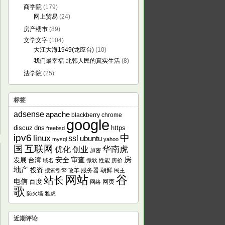
商学院
(179)
网上贸易
(24)
房产楼市
(89)
文学文字
(104)
大江大海1949(龙应台)
(10)
我们最幸福-北韩人民的真实生活
(8)
法学院
(25)
标签
adsense
apache
blackberry
chrome
google
discuz
dns
https
freebsd
ipv6
中
linux
ssl
ubuntu
mysql
yahoo
国
互联网
华南虎
优化
创业
加密
房
发展
安全
审查
台湾
域名
微软
性能
房价
地产
投资
服务器
朝鲜
搜索引擎
改革
民主
网站
谷
站长
电信
百度
网页
网络
歌
防火墙
雅虎
近期评论