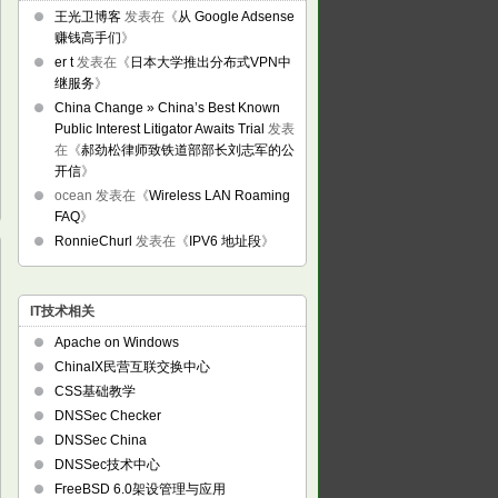
王光卫博客
发表在《
从 Google Adsense
赚钱高手们
》
er t
发表在《
日本大学推出分布式VPN中
继服务
》
China Change » China’s Best Known
Public Interest Litigator Awaits Trial
发表
在《
郝劲松律师致铁道部部长刘志军的公
开信
》
ocean
发表在《
Wireless LAN Roaming
FAQ
》
RonnieChurl
发表在《
IPV6 地址段
》
IT技术相关
Apache on Windows
ChinaIX民营互联交换中心
CSS基础教学
DNSSec Checker
DNSSec China
DNSSec技术中心
FreeBSD 6.0架设管理与应用