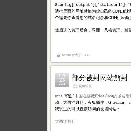
$config['output']['staticurl']="
请把里面的网址替换为你自己的CDN加速网址。确保这
个需要你查看您的域名记录和CDN供应商
然后进入管理后台，界面，风格管理。编
ocean
发表于 13:15
部分被封网站解封
11 月
23
2014
网络学院
mtjs
写道 “
中国在屏蔽EdgeCast的域
动，大西洋月刊，火狐插件，Gravatar、
我试过的可以直接访问的被墙网站：
大西洋月刊