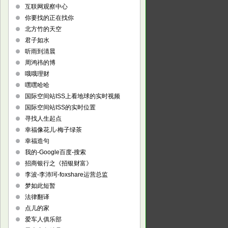
互联网观察中心
你要找的正在找你
北方竹的天空
君子如水
听雨到清晨
周鸿祎的博
哦哦理财
嘿嘿哈哈
国际空间站ISS上看地球的实时视频
国际空间站ISS的实时位置
寻找人生起点
幸福像花儿-梅子绿茶
幸福造句
我的-Google百度-搜索
招商银行之《招银财富》
李波-李沛珂-foxshare运营总监
梦如此短暂
法律翻译
点儿的家
爱车人俱乐部