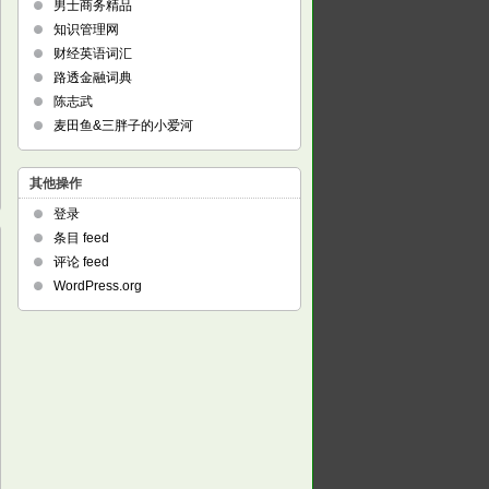
男士商务精品
知识管理网
财经英语词汇
路透金融词典
陈志武
麦田鱼&三胖子的小爱河
其他操作
登录
条目 feed
评论 feed
WordPress.org