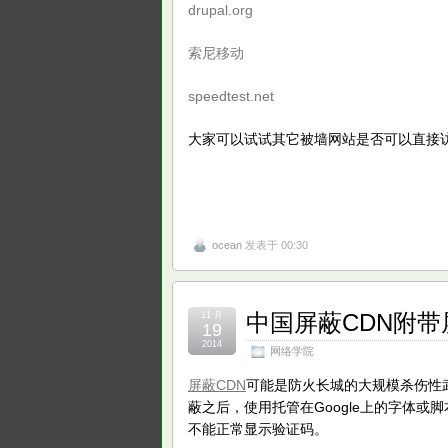
drupal.org
索尼移动
speedtest.net
大家可以试试其它被墙网站是否可以直接访
ocean
发表于 00:30
中国屏蔽CDN附
11 月
19
2014
网络学院
屏蔽CDN
可能是防火长城的大规模杀伤性武
蔽之后，使用托管在Google上的字体或
不能正常显示验证码。