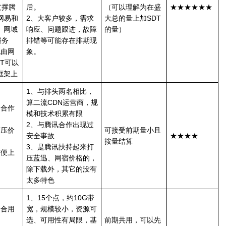
支撑腾
后。
（可以理解为在盛
★★★★★★
网易和
2、大客户较多，需求
大总的量上加SDT
、网域
响应、问题跟进，故障
的量）
服务
排错等可能存在排期现
也由网
象。
DT可以
框架上
1、与排头两名相比，
算二流CDN运营商，规
，合作
模和技术积累有限
2、与腾讯合作出现过
打压价
可接受前期量小且
安全事故
★★★★
按量结算
3、是腾讯扶持起来打
方便上
压蓝迅、网宿价格的，
除下载外，其它的没有
太多特色
1、15个点，约10G带
司合用
宽，规模较小，资源可
选、可用性有局限，基
前期共用，可以先