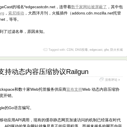
st的域名*edgecastcdn.net，连带着
数千家网站被屏蔽了
，其中包
org
，
索尼移动
，大西洋月刊，火狐插件（addons.cdn.mozilla.net托管
t.net，等等。
到了过滤名单，原因未知。
Tagged with:
CDN
,
DNS投毒
,
edgecast
,
gfw
,
防火长城
持动态内容压缩协议Railgun
没有评论 »
es、Rackspace和数十家Web托管服务供应商
宣布支持
Web 动态内容压缩协
带宽开销。
gle的Go语言编写。
和移动应用API调用，现有的缓存静态网页加速访问的机制已经落在时代
w Prince说，API驱动的复杂网站就像是真正的应用程序，而越来越多的网页内容