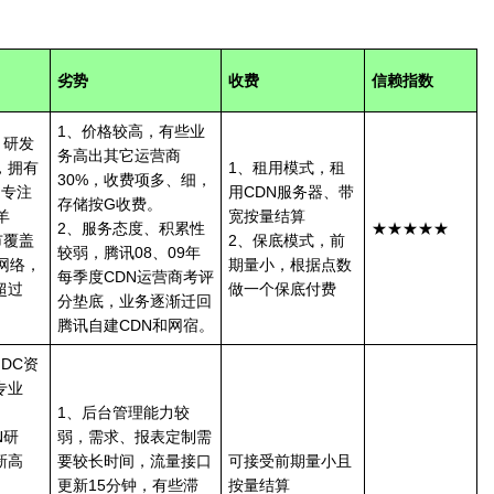
劣势
收费
信赖指数
1、价格较高，有些业
、研发
务高出其它运营商
，拥有
1、租用模式，租
30%，收费项多、细，
是专注
用CDN服务器、带
存储按G收费。
羊
宽按量结算
2、服务态度、积累性
★★★★★
市覆盖
2、保底模式，前
较弱，腾讯08、09年
网络，
期量小，根据点数
每季度CDN运营商考评
超过
做一个保底付费
分垫底，业务逐渐迁回
腾讯自建CDN和网宿。
IDC资
专业
1、后台管理能力较
N研
弱，需求、报表定制需
新高
要较长时间，流量接口
可接受前期量小且
更新15分钟，有些滞
按量结算