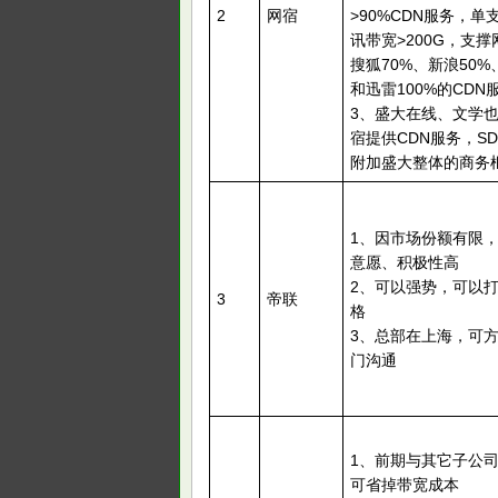
2
网宿
>90%CDN服务，单
讯带宽>200G，支撑
搜狐70%、新浪50%
和迅雷100%的CDN
3、盛大在线、文学
宿提供CDN服务，S
附加盛大整体的商务
1、因市场份额有限
意愿、积极性高
2、可以强势，可以
3
帝联
格
3、总部在上海，可
门沟通
1、前期与其它子公
可省掉带宽成本