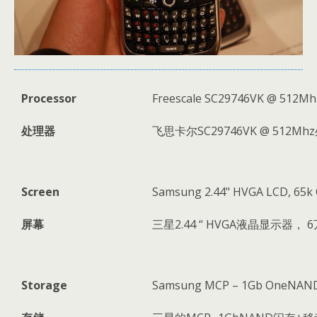
Processor
Freescale SC29746VK @ 512Mh
处理器
飞思卡尔SC29746VK @ 512M
Screen
Samsung 2.44" HVGA LCD, 65k 
屏幕
三星2.44 “ HVGA液晶显示器， 
Storage
Samsung MCP – 1Gb OneNAND