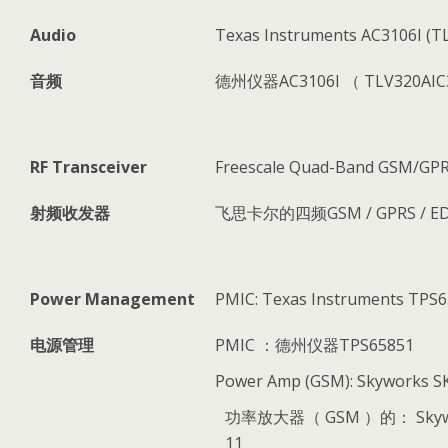
Audio
Texas Instruments AC3106I (T
音频
德州仪器AC3106I （ TLV320AIC
RF Transceiver
Freescale Quad-Band GSM/GP
射频收发器
飞思卡尔的四频GSM / GPRS / E
Power Management
PMIC: Texas Instruments TPS
电源管理
PMIC ：德州仪器TPS65851
Power Amp (GSM): Skyworks S
功率放大器（ GSM ）的： Skywo
11