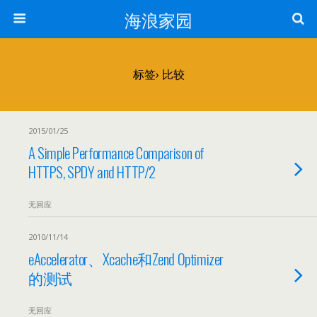
海浪家园
标签› 比较
2015/01/25
A Simple Performance Comparison of
HTTPS, SPDY and HTTP/2
无回应
2010/11/14
eAccelerator、Xcache和Zend Optimizer
的测试
无回应