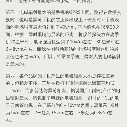
v/m，这完全有可能是室内电线产生的辐射。
第三，电磁辐射最大的是手机的GPRS上网。测得在数据交
换时（也就是黑莓手机的右上角出现上下箭头时）手机表
面的电场强度最大值达到了40v/m，平均值也在16至30之
间。根据上网时眼睛与屏幕的距离，将仪器探头放在离手
机20厘米时，电场强度也达到了10v/m左右，30厘米时在
6－8v/m左右。而我在测移动基站的电场强度时遇到的最
大值也不过6v/m。所以，经常拿手机上网对人的电磁辐射
是最大的。
第四，各个品牌的手机产生的电磁辐射大小是存在差异
的，但相差不多。三星在拨打电话时辐射比黑莓平均低1
－2v/m，而多普达与黑莓相当。据说国产山寨机产生的电
磁辐射最大。我也测了电视的电磁辐射，21寸的TCL的电
子显像管电视，在屏幕前为6－10v/m之间，离屏幕1米处
为1v/m左右，2米处为0.5v/m左右，3米处为0.3v/m左
右。